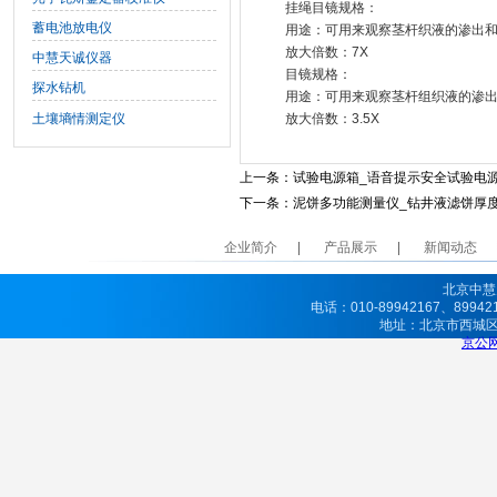
挂绳目镜规格：
蓄电池放电仪
用途：可用来观察茎杆织液的渗出
放大倍数：7X
中慧天诚仪器
目镜规格：
探水钻机
用途：可用来观察茎杆组织液的渗
土壤墒情测定仪
放大倍数：3.5X
上一条：
试验电源箱_语音提示安全试验电
下一条：
泥饼多功能测量仪_钻井液滤饼厚
企业简介
产品展示
新闻动态
北京中慧
电话：010-89942167、8994
地址：北京市西城
京公网