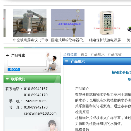
仪
中空玻璃露点仪（干冰...
固定式煤粉取样器/飞...
继电保护试验电源屏
海
当前位置：
首页
- 产品展示 - 产品名称
产品搜索
产品展示
植物水分压
联系我们
型
产品简介：
联系电话：
010-89942167
数显便携式植物水势压力室用于测
010-89942170
的水势；也用以高水势植物的水势
手 机：
15652257065
关系测量和制订灌溉表。通过该参
传 真：
010-89942170
检测原理：
centrwins@163.com
将植物叶片或枝条夹在样品室，通
力值即为植物样组织的水势值。
规格参数：