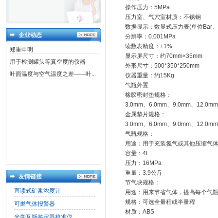
操作压力：5MPa
压力室、气穴室材质：不锈钢
数据显示：数显式压力表(单位Bar、M
企业动态
分辨率：0.001MPa
读数表精度：±1%
郑重申明
显示屏尺寸：约70mm×35mm
用于检测罐头等真空度的仪器
外形尺寸：500*350*250mm
叶面温度与空气温度之差——叶...
仪器重量：约15Kg
气瓶外置
橡胶密封垫规格：
3.0mm、6.0mm、9.0mm、12.0mm
金属垫片规格：
3.0mm、6.0mm、9.0mm、12.0mm
气瓶规格：
用途：用于充装氮气或其他压缩气
容量：4L
压力：16MPa
重量：3.9公斤
友情链接
节气块规格：
直读式矿浆浓度计
用途：用来节省气体，提高每个气
规格：可选全量程或半量程
可燃气体报警器
材质：ABS
光学瓦斯鉴定器校准仪