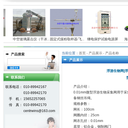
仪
中空玻璃露点仪（干冰...
固定式煤粉取样器/飞...
继电保护试验电源屏
海立
当前位置：
首页
- 产品展示 - 产品名称
产品搜索
产品展示
浮游生物网|浮
联系我们
产品介绍：
联系电话：
010-89942167
0.01mm微型浮游生物采集网用
010-89942170
备钢丝吊绳。
手 机：
15652257065
规格参数：
传 真：
010-89942170
网长：100cm
centrwins@163.com
网圈内径：25cm
网衣孔径：0.01mm
底管：铝合金，铜制阀门