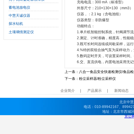
充电电流：300 mA（标准型）
蓄电池放电仪
外形尺寸：210×130×130（mm3）
仪器，：2.1 kg（含电池组）
中慧天诚仪器
仪器类型：非防爆型
探水钻机
功能特点：
土壤墒情测定仪
1.单片机智能控制系统，针阀调节
2.测定、计时准确，精度高，性能
3.既可长时间连续或间歇采样，运
4.%特的双组合抽气泵为采样动力
5.数码定时开关，可设置采样时间
6.交、直流供电，内置电池采用无
上一条：
八合一食品安全快速检测仪/食品检
下一条：
粉尘采样器/粉尘采样仪
企业简介
产品展示
新闻动态
北京中慧
电话：010-89942167、8994
地址：北京市西城
京公网