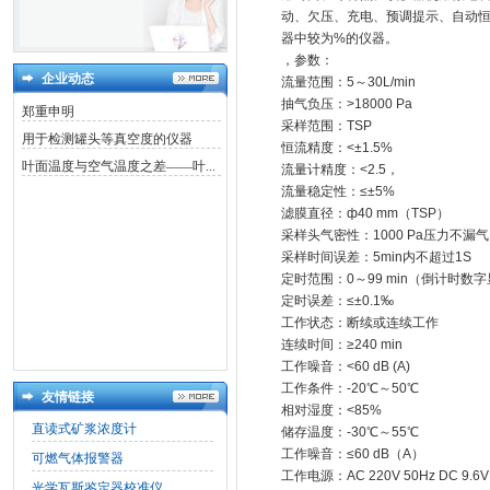
动、欠压、充电、预调提示、自动
器中较为%的仪器。
，参数：
企业动态
流量范围：5～30L/min
抽气负压：>18000 Pa
郑重申明
采样范围：TSP
用于检测罐头等真空度的仪器
恒流精度：<±1.5%
叶面温度与空气温度之差——叶...
流量计精度：<2.5，
流量稳定性：≤±5%
滤膜直径：ф40 mm（TSP）
采样头气密性：1000 Pa压力不漏气
采样时间误差：5min内不超过1S
定时范围：0～99 min（倒计时数
定时误差：≤±0.1‰
工作状态：断续或连续工作
连续时间：≥240 min
工作噪音：<60 dB (A)
工作条件：-20℃～50℃
友情链接
相对湿度：<85%
直读式矿浆浓度计
储存温度：-30℃～55℃
工作噪音：≤60 dB（A）
可燃气体报警器
工作电源：AC 220V 50Hz DC 9.6V
光学瓦斯鉴定器校准仪