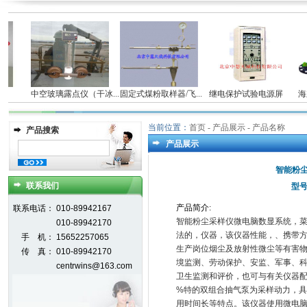
仪
中空玻璃露点仪（干冰...
固定式煤粉取样器/飞...
继电保护试验电源屏
海立
当前位置：
首页
- 产品展示 - 产品名称
产品搜索
产品展示
智能粉尘
联系我们
型号
产
品
简
介
:
联系电话：
010-89942167
智能粉尘采样仪微电脑数显系统，
010-89942170
法的，仪器，该仪器性能，、携带
手 机：
15652257065
生产岗位烟尘及放射性微尘等有害物
传 真：
010-89942170
境监测、劳动保护、安监、军事、
centrwins@163.com
卫生监测和评价，也可与有关仪器
%特的双组合抽气泵为采样动力，
用时间长等特点。该仪器使用微电