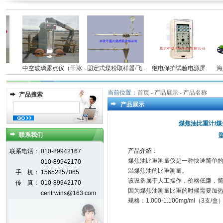
仪
中空玻璃露点仪（干冰...
固定式煤粉取样器/飞...
继电保护试验电源屏
海立
当前位置：
首页
- 产品展示 - 产品名称
产品搜索
产品展示
煤焦油比重计/煤焦
联系我们
型
产品介绍
：
联系电话：
010-89942167
煤焦油比重测量仪是一种快速简单
010-89942170
温煤焦油的比重测量。
手 机：
15652257065
该设备属于人工操作，价格低廉，
传 真：
010-89942170
因为煤焦油测量比重的时候需要加
centrwins@163.com
规格：1.000-1.100mg/ml（3支/盒